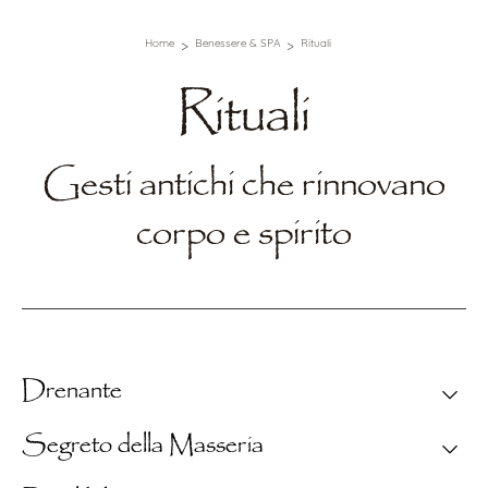
Home
Benessere & SPA
Rituali
Rituali
Gesti antichi che rinnovano
corpo e spirito
Drenante
Text Section
Segreto della Masseria
Elimina i liquidi in eccesso e riattiva la
circolazione grazie a ingredienti dalle proprietà