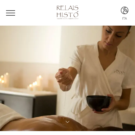
ITA
ITA
ENG