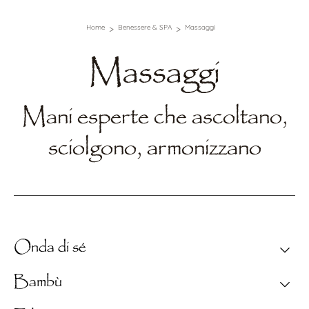
Home
Benessere & SPA
Massaggi
Massaggi
Mani esperte che ascoltano,
sciolgono, armonizzano
Onda di sé
Text Section
Bambù
Allenta le tensioni e distende la mente con
movimenti lenti e continui che accompagnano il