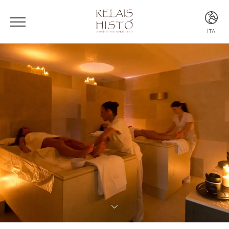
ITA
ITA
ENG