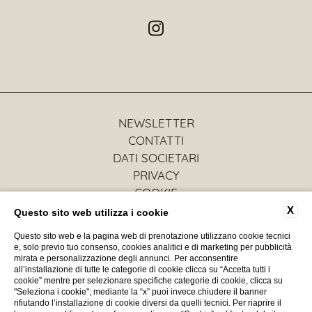
NEWSLETTER
CONTATTI
DATI SOCIETARI
PRIVACY
COOKIE
ACCESSIBILITÀ
X
Questo sito web utilizza i cookie
Questo sito web e la pagina web di prenotazione utilizzano cookie tecnici
e, solo previo tuo consenso, cookies analitici e di marketing per pubblicità
mirata e personalizzazione degli annunci. Per acconsentire
P.IVA: IT03128250739
all’installazione di tutte le categorie di cookie clicca su “Accetta tutti i
CIN: IT073027A100090318
cookie” mentre per selezionare specifiche categorie di cookie, clicca su
"Seleziona i cookie"; mediante la “x” puoi invece chiudere il banner
rifiutando l’installazione di cookie diversi da quelli tecnici. Per riaprire il
WEBSITE BY BLASTNESS