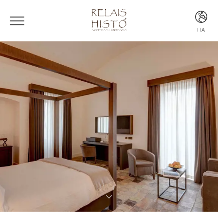
ITA
ITA
ENG