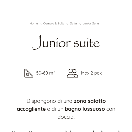
Home
Camere & Suite
Suite
Junior Suite
Junior suite
50-60 m²
Max 2 pax
zona salotto
Dispongono di una
accogliente
bagno lussuoso
e di un
con
doccia.